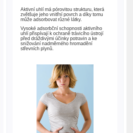
Aktivní uhlí má pórovitou strukturu, která
zvětšuje jeho vnitřní povrch a díky tomu
může adsorbovat různé látky.
Vysoké adsorbční schopnosti aktivního
uhlí přispívají k ochraně trávicího ústrojí
před dráždivými účinky potravin a ke
snižování nadměrného hromadění
střevních plynů.