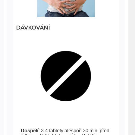
DÁVKOVÁNÍ
Dospělí:
3-4 tablety alespoň 30 min. před