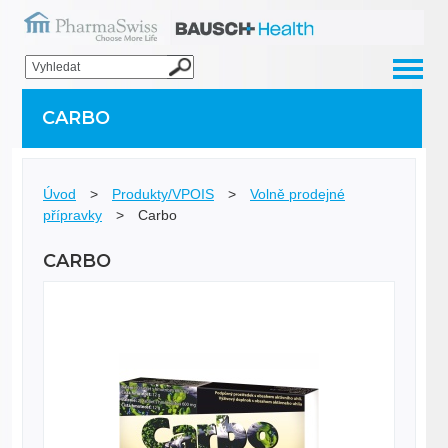
CARBO
Úvod
>
Produkty/VPOIS
>
Volně prodejné
přípravky
>
Carbo
CARBO