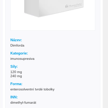
Název:
Dimforda
Kategorie:
imunosupresiva
Síly:
120 mg
240 mg
Forma:
enterosolventní tvrdé tobolky
INN:
dimethyl-fumarát